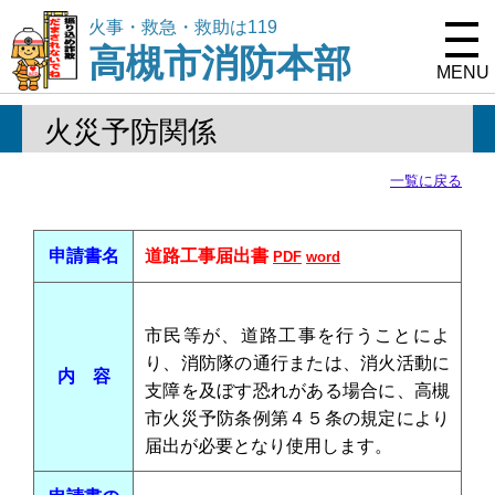
火事・救急・救助は119
高槻市消防本部
MENU
火災予防関係
一覧に戻る
申請書名
道路工事届出書
PDF
word
市民等が、道路工事を行うことによ
り、消防隊の通行または、消火活動に
内 容
支障を及ぼす恐れがある場合に、高槻
市火災予防条例第４５条の規定により
届出が必要となり使用します。