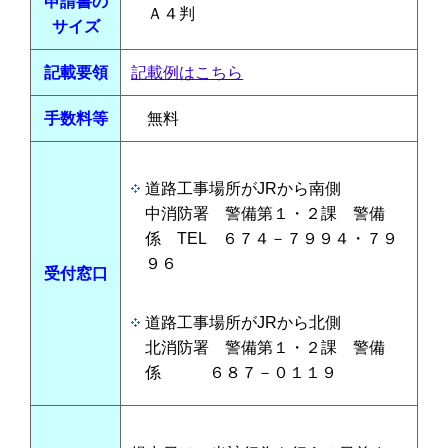
申請書の
Ａ４判
サイズ
記載要領
記載例はこちら
手数料等
無料
道路工事場所がJRから南側
中消防署 警備第１・２課 警備
係 TEL ６７４－７９９４・７９
９６
受付窓口
道路工事場所がJRから北側
北消防署 警備第１・２課 警備
係 ６８７－０１１９